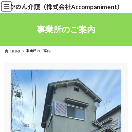
コ
ナ
かのん介護（株式会社Accompaniment）
ン
ビ
テ
ゲ
ン
ー
ツ
シ
事業所のご案内
へ
ョ
ス
ン
キ
に
ッ
移
HOME
事業所のご案内
プ
動